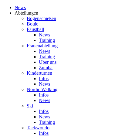
News
Abteilungen
Bogenschießen
Boule
Faustball
News
Training
Frauenabteilung
News
Training
Über uns
Zumba
Kinderturnen
Infos
News
Nordic Walking
Infos
News
Ski
Infos
News
Training
Taekwondo
Infos