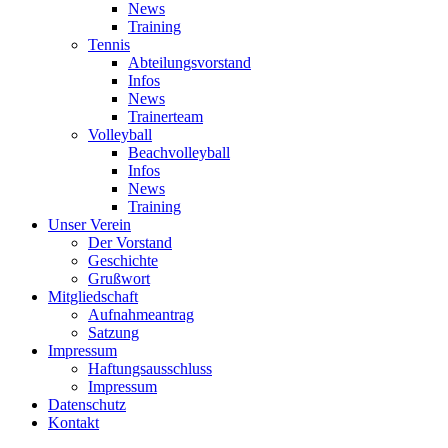
News
Training
Tennis
Abteilungsvorstand
Infos
News
Trainerteam
Volleyball
Beachvolleyball
Infos
News
Training
Unser Verein
Der Vorstand
Geschichte
Grußwort
Mitgliedschaft
Aufnahmeantrag
Satzung
Impressum
Haftungsausschluss
Impressum
Datenschutz
Kontakt