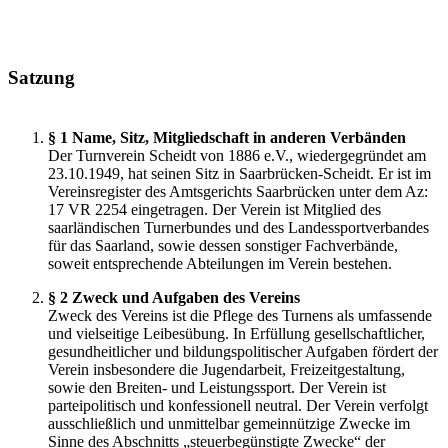
Satzung
§ 1 Name, Sitz, Mitgliedschaft in anderen Verbänden
Der Turnverein Scheidt von 1886 e.V., wiedergegründet am
23.10.1949, hat seinen Sitz in Saarbrücken-Scheidt. Er ist im
Vereinsregister des Amtsgerichts Saarbrücken unter dem Az:
17 VR 2254 eingetragen. Der Verein ist Mitglied des
saarländischen Turnerbundes und des Landessportverbandes
für das Saarland, sowie dessen sonstiger Fachverbände,
soweit entsprechende Abteilungen im Verein bestehen.
§ 2 Zweck und Aufgaben des Vereins
Zweck des Vereins ist die Pflege des Turnens als umfassende
und vielseitige Leibesübung. In Erfüllung gesellschaftlicher,
gesundheitlicher und bildungspolitischer Aufgaben fördert der
Verein insbesondere die Jugendarbeit, Freizeitgestaltung,
sowie den Breiten- und Leistungssport. Der Verein ist
parteipolitisch und konfessionell neutral. Der Verein verfolgt
ausschließlich und unmittelbar gemeinnützige Zwecke im
Sinne des Abschnitts „steuerbegünstigte Zwecke“ der