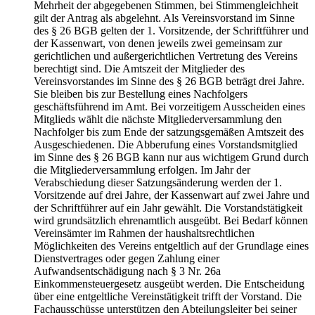
Mehrheit der abgegebenen Stimmen, bei Stimmengleichheit
gilt der Antrag als abgelehnt. Als Vereinsvorstand im Sinne
des § 26 BGB gelten der 1. Vorsitzende, der Schriftführer und
der Kassenwart, von denen jeweils zwei gemeinsam zur
gerichtlichen und außergerichtlichen Vertretung des Vereins
berechtigt sind. Die Amtszeit der Mitglieder des
Vereinsvorstandes im Sinne des § 26 BGB beträgt drei Jahre.
Sie bleiben bis zur Bestellung eines Nachfolgers
geschäftsführend im Amt. Bei vorzeitigem Ausscheiden eines
Mitglieds wählt die nächste Mitgliederversammlung den
Nachfolger bis zum Ende der satzungsgemäßen Amtszeit des
Ausgeschiedenen. Die Abberufung eines Vorstandsmitglied
im Sinne des § 26 BGB kann nur aus wichtigem Grund durch
die Mitgliederversammlung erfolgen. Im Jahr der
Verabschiedung dieser Satzungsänderung werden der 1.
Vorsitzende auf drei Jahre, der Kassenwart auf zwei Jahre und
der Schriftführer auf ein Jahr gewählt. Die Vorstandstätigkeit
wird grundsätzlich ehrenamtlich ausgeübt. Bei Bedarf können
Vereinsämter im Rahmen der haushaltsrechtlichen
Möglichkeiten des Vereins entgeltlich auf der Grundlage eines
Dienstvertrages oder gegen Zahlung einer
Aufwandsentschädigung nach § 3 Nr. 26a
Einkommensteuergesetz ausgeübt werden. Die Entscheidung
über eine entgeltliche Vereinstätigkeit trifft der Vorstand. Die
Fachausschüsse unterstützen den Abteilungsleiter bei seiner